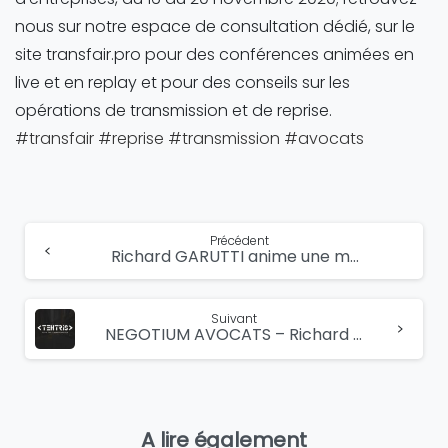
nous sur notre espace de consultation dédié, sur le
site transfair.pro pour des conférences animées en
live et en replay et pour des conseils sur les
opérations de transmission et de reprise.
#transfair
#reprise
#transmission
#avocats
Lire
Précédent
Richard GARUTTI anime une matinale sur le thème de la reprise d’entreprises dans le contexte actuel
la
suite...
Suivant
NEGOTIUM AVOCATS – Richard GARUTTI assiste les fondateurs de TEHTRIS pour une levée de fonds historique de 20 millions d’euros dans le domaine de la cybersécurité
A lire également