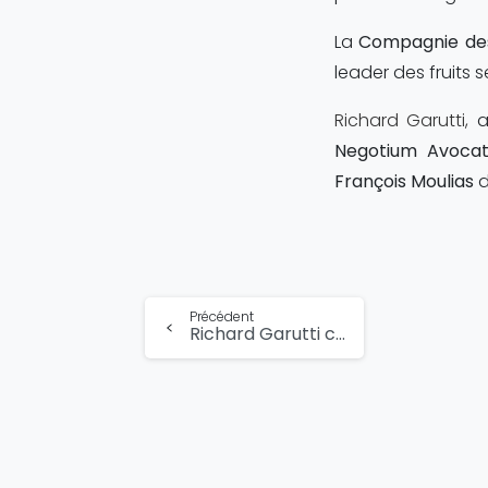
La
Compagnie de
leader des fruits 
Richard Garutti,
a
Negotium Avoca
François Moulias
d
Lire
Précédent
la
Richard Garutti conseille Arnaud Montebourg et François Moulias dans la structuration de la Compagnie des Amandes
suite...