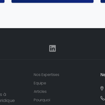
N
Nos Expertises
Equipe
Articles
s à
Pourquoi
uridique