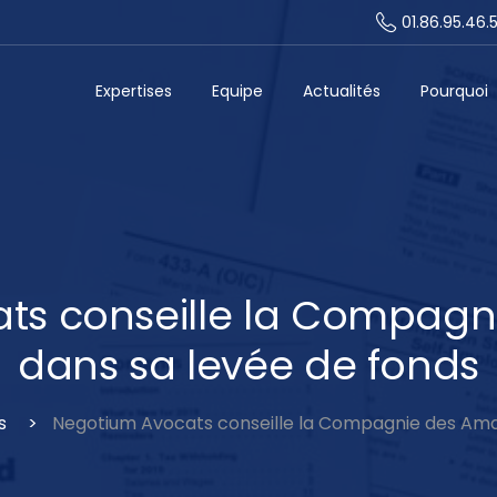
01.86.95.46.
Expertises
Equipe
Actualités
Pourquoi
ats
conseille
la
Compagn
dans
sa
levée
de
fonds
s
Negotium Avocats conseille la Compagnie des Ama