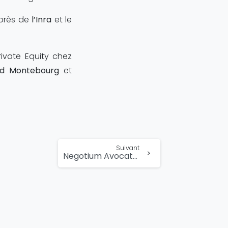
uprès de
l’Inra
et le
vate Equity chez
ud Montebourg
et
Suivant
Negotium Avocats obtient une décision rare condamnant un gérant de société usufruitier ayant commis une faute de gestion au détriment du nu-propriétaire de parts sociales