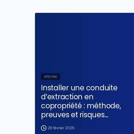
Articles
Installer une conduite
d’extraction en
copropriété : méthode,
preuves et risques
contentieux
26 février 2026