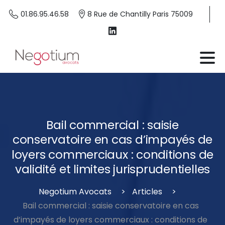
01.86.95.46.58
8 Rue de Chantilly Paris 75009
Bail
commercial
:
saisie
conservatoire
en
cas
d’impayés
de
loyers
commerciaux
:
conditions
de
validité
et
limites
jurisprudentielles
Negotium Avocats
Articles
Bail commercial : saisie conservatoire en cas
d’impayés de loyers commerciaux : conditions de