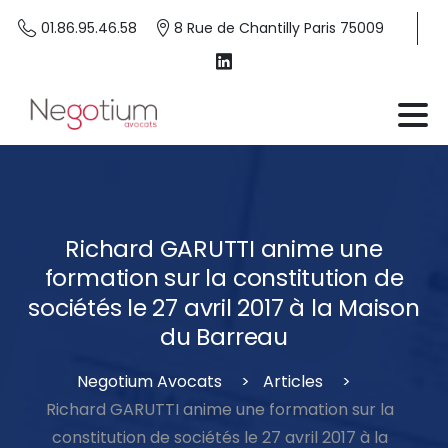
01.86.95.46.58
8 Rue de Chantilly Paris 75009
Richard
GARUTTI
anime
une
formation
sur
la
constitution
de
sociétés
le
27
avril
2017
à
la
Maison
du
Barreau
Negotium Avocats
Articles
Richard GARUTTI anime une formation sur la
constitution de sociétés le 27 avril 2017 à la