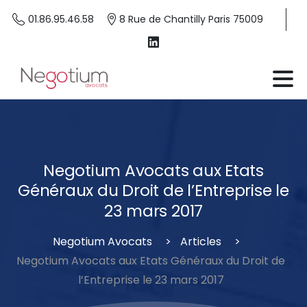
01.86.95.46.58
8 Rue de Chantilly Paris 75009
Negotium
Avocats
aux
Etats
Généraux
du
Droit
de
l’Entreprise
le
23
mars
2017
Negotium Avocats
Articles
Negotium Avocats aux Etats Généraux du Droit de
l’Entreprise le 23 mars 2017