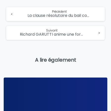
Lire
Précédent
La clause résolutoire du bail commercial : conditions de validité et de mise en oeuvre
la
suite...
Suivant
Richard GARUTTI anime une formation sur la constitution de sociétés le 27 avril 2017 à la Maison du Barreau
A lire également